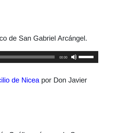
co de San Gabriel Arcángel.
Utiliza
00:00
las
teclas
de
flecha
ilio de Nicea
por Don Javier
arriba/abajo
para
aumentar
o
disminuir
el
volumen.