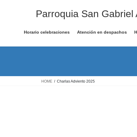
Saltar
Saltar
al
a
Parroquia San Gabriel
contenido
la
navegación
Horario celebraciones
Atención en despachos
H
HOME
Charlas Adviento 2025