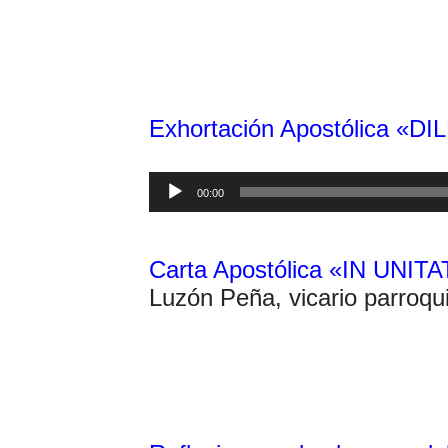
Exhortación Apostólica «DI
Reproductor
00:00
de
audio
Carta Apostólica «IN UNITAT
Luzón Peña, vicario parroqu