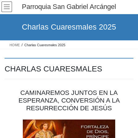
Saltar
Saltar
Parroquia San Gabriel Arcángel
al
a
contenido
la
navegación
Charlas Cuaresmales 2025
HOME
Charlas Cuaresmales 2025
CHARLAS CUARESMALES
CAMINAREMOS JUNTOS EN LA
ESPERANZA, CONVERSIÓN A LA
RESURRECCIÓN DE JESÚS